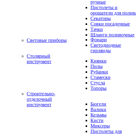
ручные
Пистолеты и
орошатели для полив
Секаторы
Совки посадочные
Тачки
Шланги поливочные
Фонари
Световые приборы
Светодиодные
гирлянды
Столярный
Киянки
инструмент
Пилы
Рубанки
Стамески
Стусла
Топоры
Строительно-
отделочный
Бюгели
инструмент
Валики
Кельмы
Кисти
Миксеры
Пистолеты для