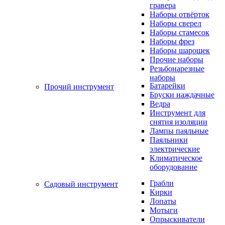
гравера
Наборы отвёрток
Наборы сверел
Наборы стамесок
Наборы фрез
Наборы шарошек
Прочие наборы
Резьбонарезные
наборы
Батарейки
Прочий инструмент
Бруски наждачные
Ведра
Инструмент для
снятия изоляции
Лампы паяльные
Паяльники
электрические
Климатическое
оборудование
Грабли
Садовый инструмент
Кирки
Лопаты
Мотыги
Опрыскиватели