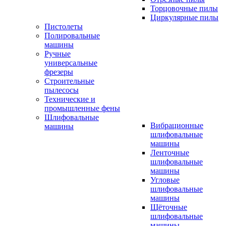
Торцовочные пилы
Циркулярные пилы
Пистолеты
Полировальные
машины
Ручные
универсальные
фрезеры
Строительные
пылесосы
Технические и
промышленные фены
Шлифовальные
Вибрационные
машины
шлифовальные
машины
Ленточные
шлифовальные
машины
Угловые
шлифовальные
машины
Щёточные
шлифовальные
машины