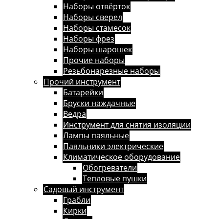
Наборы отвёрток
Наборы сверел
Наборы стамесок
Наборы фрез
Наборы шарошек
Прочие наборы
Резьбонарезные наборы
Прочий инструмент
Батарейки
Бруски наждачные
Ведра
Инструмент для снятия изоляции
Лампы паяльные
Паяльники электрические
Климатическое оборудование
Обогреватели
Тепловые пушки
Садовый инструмент
Грабли
Кирки