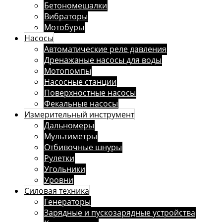
Бетономешалки
Вибраторы
Мотобуры
Насосы
Автоматические реле давления
Дренажаные насосы для воды
Мотопомпы
Насосные станции
Поверхностные насосы
Фекальные насосы
Измерительный инструмент
Дальномеры
Мультиметры
Отбивочные шнуры
Рулетки
Угольники
Уровни
Силовая техника
Генераторы
Зарядные и пускозарядные устройства