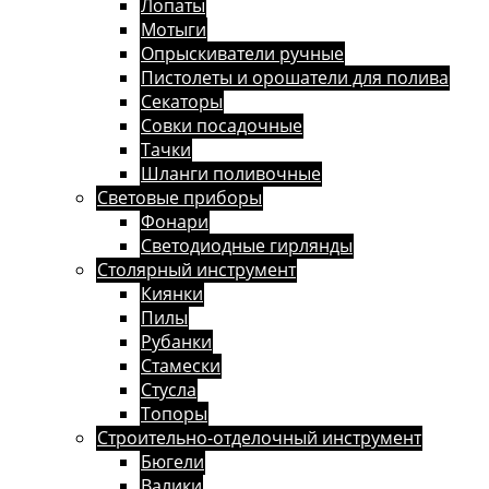
Лопаты
Мотыги
Опрыскиватели ручные
Пистолеты и орошатели для полива
Секаторы
Совки посадочные
Тачки
Шланги поливочные
Световые приборы
Фонари
Светодиодные гирлянды
Столярный инструмент
Киянки
Пилы
Рубанки
Стамески
Стусла
Топоры
Строительно-отделочный инструмент
Бюгели
Валики