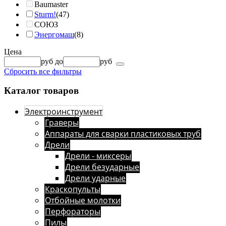
Baumaster
Sturm!
(47)
СОЮЗ
Энергомаш
(8)
Цена
руб
до
руб
Сбросить все фильтры
Каталог товаров
Электроинструмент
Граверы
Аппараты для сварки пластиковых труб
Дрели
Дрели - миксеры
Дрели безударные
Дрели ударные
Краскопульты
Отбойные молотки
Перфораторы
Пилы