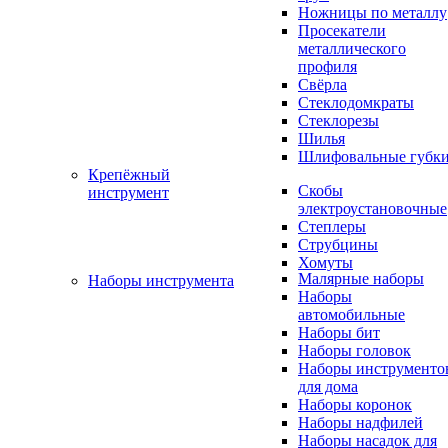
Ножницы по металлу
Просекатели
металлического
профиля
Свёрла
Стеклодомкраты
Стеклорезы
Шилья
Шлифовальные губк
Крепёжный
Скобы
инструмент
электроустановочные
Степлеры
Струбцины
Хомуты
Малярные наборы
Наборы инструмента
Наборы
автомобильные
Наборы бит
Наборы головок
Наборы инструменто
для дома
Наборы коронок
Наборы надфилей
Наборы насадок для