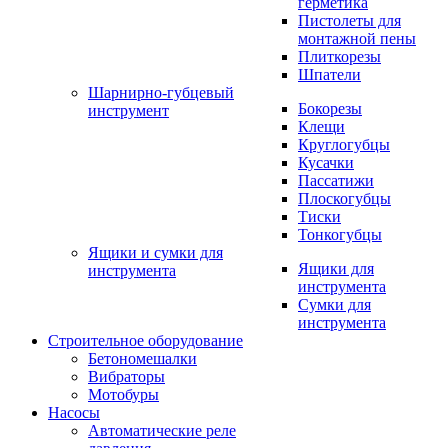
герметика
Пистолеты для
монтажной пены
Плиткорезы
Шпатели
Шарнирно-губцевый
Бокорезы
инструмент
Клещи
Круглогубцы
Кусачки
Пассатижи
Плоскогубцы
Тиски
Тонкогубцы
Ящики и сумки для
Ящики для
инструмента
инструмента
Сумки для
инструмента
Строительное оборудование
Бетономешалки
Вибраторы
Мотобуры
Насосы
Автоматические реле