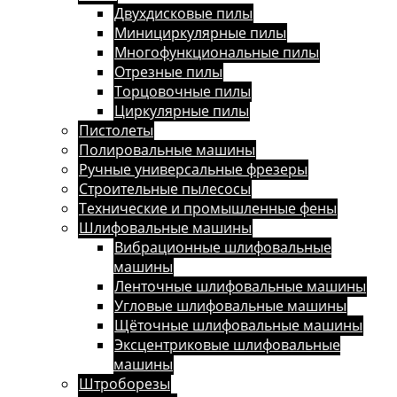
Двухдисковые пилы
Минициркулярные пилы
Многофункциональные пилы
Отрезные пилы
Торцовочные пилы
Циркулярные пилы
Пистолеты
Полировальные машины
Ручные универсальные фрезеры
Строительные пылесосы
Технические и промышленные фены
Шлифовальные машины
Вибрационные шлифовальные
машины
Ленточные шлифовальные машины
Угловые шлифовальные машины
Щёточные шлифовальные машины
Эксцентриковые шлифовальные
машины
Штроборезы