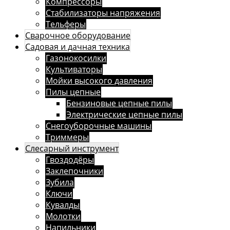
Компрессоры
Стабилизаторы напряжения
Тельферы
Сварочное оборудование
Садовая и дачная техника
Газонокосилки
Культиваторы
Мойки высокого давления
Пилы цепные
Бензиновые цепные пилы
Электрические цепные пилы
Снегоуборочные машины
Триммеры
Слесарный инструмент
Гвоздодёры
Заклепочники
Зубила
Ключи
Кувалды
Молотки
Напильники