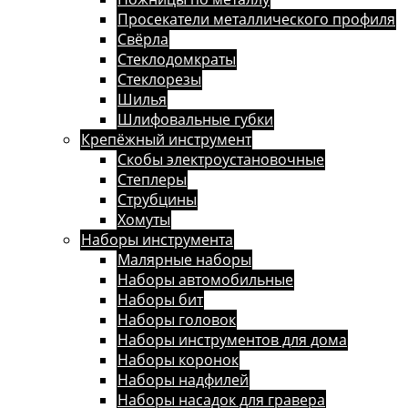
Просекатели металлического профиля
Свёрла
Стеклодомкраты
Стеклорезы
Шилья
Шлифовальные губки
Крепёжный инструмент
Скобы электроустановочные
Степлеры
Струбцины
Хомуты
Наборы инструмента
Малярные наборы
Наборы автомобильные
Наборы бит
Наборы головок
Наборы инструментов для дома
Наборы коронок
Наборы надфилей
Наборы насадок для гравера