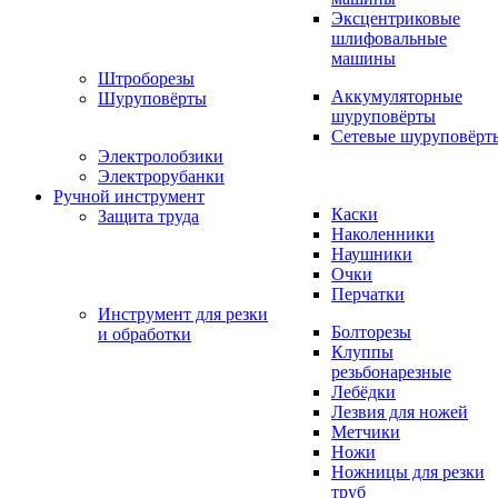
Эксцентриковые
шлифовальные
машины
Штроборезы
Аккумуляторные
Шуруповёрты
шуруповёрты
Сетевые шуруповёрт
Электролобзики
Электрорубанки
Ручной инструмент
Каски
Защита труда
Наколенники
Наушники
Очки
Перчатки
Инструмент для резки
Болторезы
и обработки
Клуппы
резьбонарезные
Лебёдки
Лезвия для ножей
Метчики
Ножи
Ножницы для резки
труб