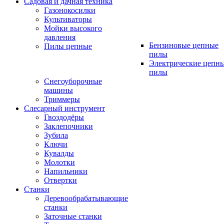
Садовая и дачная техника
Газонокосилки
Культиваторы
Мойки высокого
давления
Бензиновые цепные
Пилы цепные
пилы
Электрические цепн
пилы
Снегоуборочные
машины
Триммеры
Слесарный инструмент
Гвоздодёры
Заклепочники
Зубила
Ключи
Кувалды
Молотки
Напильники
Отвертки
Станки
Деревообрабатывающие
станки
Заточные станки