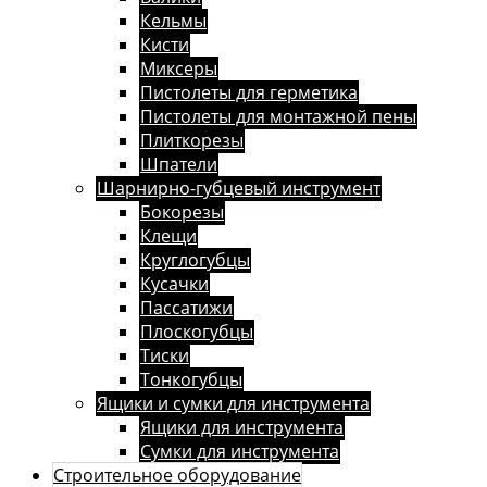
Кельмы
Кисти
Миксеры
Пистолеты для герметика
Пистолеты для монтажной пены
Плиткорезы
Шпатели
Шарнирно-губцевый инструмент
Бокорезы
Клещи
Круглогубцы
Кусачки
Пассатижи
Плоскогубцы
Тиски
Тонкогубцы
Ящики и сумки для инструмента
Ящики для инструмента
Сумки для инструмента
Строительное оборудование