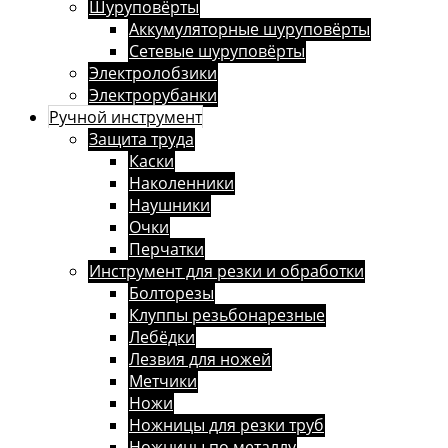
Шуруповёрты
Аккумуляторные шуруповёрты
Сетевые шуруповёрты
Электролобзики
Электрорубанки
Ручной инструмент
Защита труда
Каски
Наколенники
Наушники
Очки
Перчатки
Инструмент для резки и обработки
Болторезы
Клуппы резьбонарезные
Лебёдки
Лезвия для ножей
Метчики
Ножи
Ножницы для резки труб
Ножницы по металлу