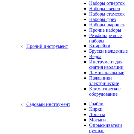
Наборы отвёрток
Наборы сверел
Наборы стамесок
Наборы фрез
Наборы шарошек
Прочие наборы
Резьбонарезные
наборы
Батарейки
Прочий инструмент
Бруски наждачные
Ведра
Инструмент для
снятия изоляции
Лампы паяльные
Паяльники
электрические
Климатическое
оборудование
Грабли
Садовый инструмент
Кирки
Лопаты
Мотыги
Опрыскиватели
ручные