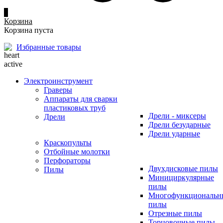
0
Корзина
Корзина пуста
Избранные товары
Электроинструмент
Граверы
Аппараты для сварки
пластиковых труб
Дрели - миксеры
Дрели
Дрели безударные
Дрели ударные
Краскопульты
Отбойные молотки
Перфораторы
Двухдисковые пилы
Пилы
Минициркулярные
пилы
Многофункциональн
пилы
Отрезные пилы
Торцовочные пилы