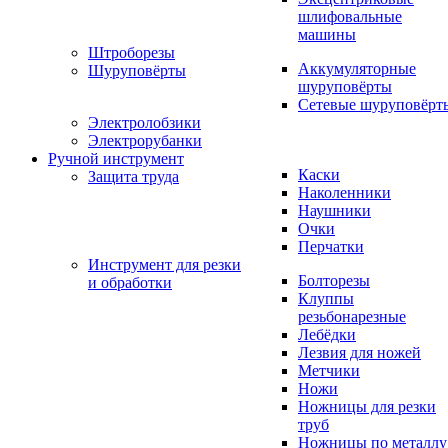
шлифовальные
машины
Штроборезы
Аккумуляторные
Шуруповёрты
шуруповёрты
Сетевые шуруповёрт
Электролобзики
Электрорубанки
Ручной инструмент
Каски
Защита труда
Наколенники
Наушники
Очки
Перчатки
Инструмент для резки
Болторезы
и обработки
Клуппы
резьбонарезные
Лебёдки
Лезвия для ножей
Метчики
Ножи
Ножницы для резки
труб
Ножницы по металлу