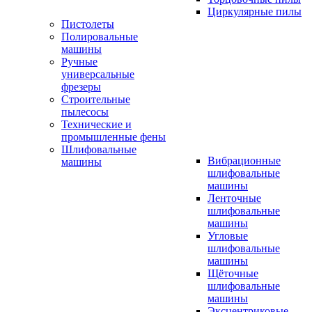
Циркулярные пилы
Пистолеты
Полировальные
машины
Ручные
универсальные
фрезеры
Строительные
пылесосы
Технические и
промышленные фены
Шлифовальные
Вибрационные
машины
шлифовальные
машины
Ленточные
шлифовальные
машины
Угловые
шлифовальные
машины
Щёточные
шлифовальные
машины
Эксцентриковые