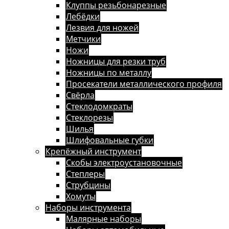
Клуппы резьбонарезные
Лебёдки
Лезвия для ножей
Метчики
Ножи
Ножницы для резки труб
Ножницы по металлу
Просекатели металлического профиля
Свёрла
Стеклодомкраты
Стеклорезы
Шилья
Шлифовальные губки
Крепёжный инструмент
Скобы электроустановочные
Степлеры
Струбцины
Хомуты
Наборы инструмента
Малярные наборы