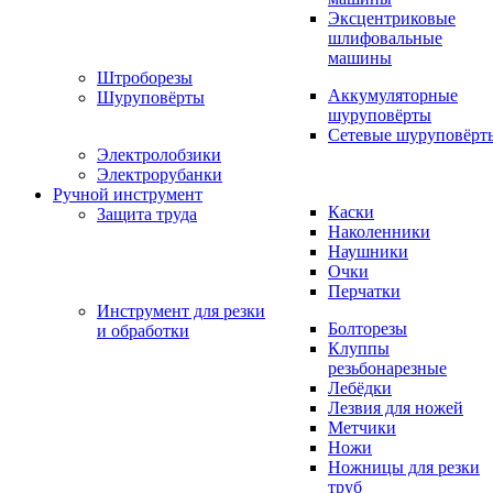
Эксцентриковые
шлифовальные
машины
Штроборезы
Аккумуляторные
Шуруповёрты
шуруповёрты
Сетевые шуруповёрт
Электролобзики
Электрорубанки
Ручной инструмент
Каски
Защита труда
Наколенники
Наушники
Очки
Перчатки
Инструмент для резки
Болторезы
и обработки
Клуппы
резьбонарезные
Лебёдки
Лезвия для ножей
Метчики
Ножи
Ножницы для резки
труб