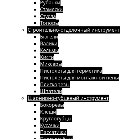
Рубанки
Стамески
Стусла
Топоры
Строительно-отделочный инструмент
Бюгели
Валики
Кельмы
Кисти
Миксеры
Пистолеты для герметика
Пистолеты для монтажной пены
Плиткорезы
Шпатели
Шарнирно-губцевый инструмент
Бокорезы
Клещи
Круглогубцы
Кусачки
Пассатижи