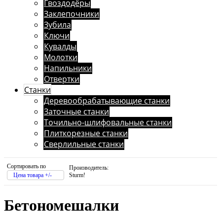
Гвоздодёры
Заклепочники
Зубила
Ключи
Кувалды
Молотки
Напильники
Отвертки
Станки
Деревообрабатывающие станки
Заточные станки
Точильно-шлифовальные станки
Плиткорезные станки
Сверлильные станки
Сортировать по
Производитель:
Цена товара +/-
Sturm!
Бетономешалки