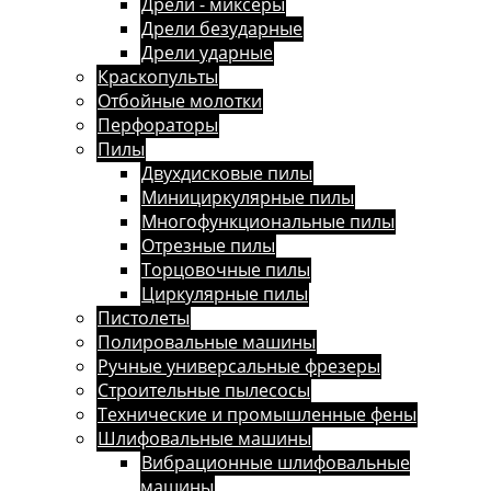
Дрели - миксеры
Дрели безударные
Дрели ударные
Краскопульты
Отбойные молотки
Перфораторы
Пилы
Двухдисковые пилы
Минициркулярные пилы
Многофункциональные пилы
Отрезные пилы
Торцовочные пилы
Циркулярные пилы
Пистолеты
Полировальные машины
Ручные универсальные фрезеры
Строительные пылесосы
Технические и промышленные фены
Шлифовальные машины
Вибрационные шлифовальные
машины