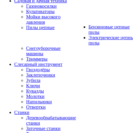
Садовая и дачная техника
Газонокосилки
Культиваторы
Мойки высокого
давления
Бензиновые цепные
Пилы цепные
пилы
Электрические цепн
пилы
Снегоуборочные
машины
Триммеры
Слесарный инструмент
Гвоздодёры
Заклепочники
Зубила
Ключи
Кувалды
Молотки
Напильники
Отвертки
Станки
Деревообрабатывающие
станки
Заточные станки