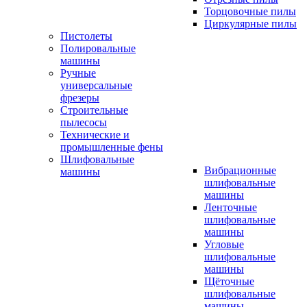
Торцовочные пилы
Циркулярные пилы
Пистолеты
Полировальные
машины
Ручные
универсальные
фрезеры
Строительные
пылесосы
Технические и
промышленные фены
Шлифовальные
Вибрационные
машины
шлифовальные
машины
Ленточные
шлифовальные
машины
Угловые
шлифовальные
машины
Щёточные
шлифовальные
машины