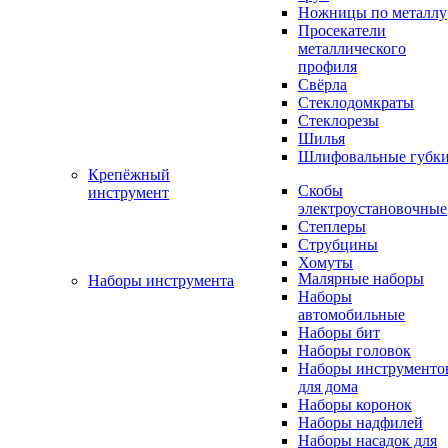
Ножницы по металлу
Просекатели
металлического
профиля
Свёрла
Стеклодомкраты
Стеклорезы
Шилья
Шлифовальные губк
Крепёжный
Скобы
инструмент
электроустановочные
Степлеры
Струбцины
Хомуты
Малярные наборы
Наборы инструмента
Наборы
автомобильные
Наборы бит
Наборы головок
Наборы инструменто
для дома
Наборы коронок
Наборы надфилей
Наборы насадок для