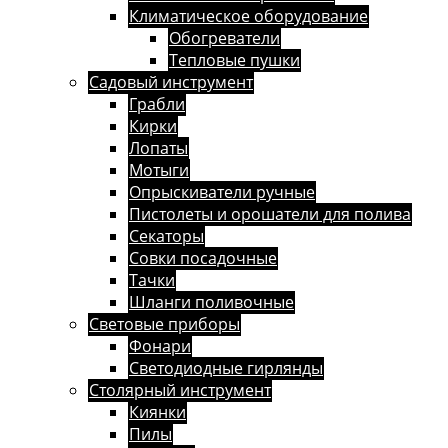
Климатическое оборудование
Обогреватели
Тепловые пушки
Садовый инструмент
Грабли
Кирки
Лопаты
Мотыги
Опрыскиватели ручные
Пистолеты и орошатели для полива
Секаторы
Совки посадочные
Тачки
Шланги поливочные
Световые приборы
Фонари
Светодиодные гирлянды
Столярный инструмент
Киянки
Пилы