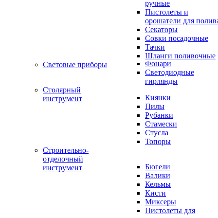
ручные
Пистолеты и
орошатели для полив
Секаторы
Совки посадочные
Тачки
Шланги поливочные
Фонари
Световые приборы
Светодиодные
гирлянды
Столярный
Киянки
инструмент
Пилы
Рубанки
Стамески
Стусла
Топоры
Строительно-
отделочный
Бюгели
инструмент
Валики
Кельмы
Кисти
Миксеры
Пистолеты для