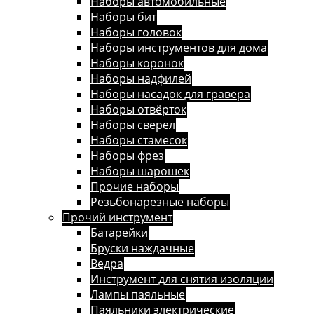
Наборы автомобильные
Наборы бит
Наборы головок
Наборы инструментов для дома
Наборы коронок
Наборы надфилей
Наборы насадок для гравера
Наборы отвёрток
Наборы сверел
Наборы стамесок
Наборы фрез
Наборы шарошек
Прочие наборы
Резьбонарезные наборы
Прочий инструмент
Батарейки
Бруски наждачные
Ведра
Инструмент для снятия изоляции
Лампы паяльные
Паяльники электрические