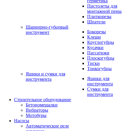
герметика
Пистолеты для
монтажной пены
Плиткорезы
Шпатели
Шарнирно-губцевый
Бокорезы
инструмент
Клещи
Круглогубцы
Кусачки
Пассатижи
Плоскогубцы
Тиски
Тонкогубцы
Ящики и сумки для
Ящики для
инструмента
инструмента
Сумки для
инструмента
Строительное оборудование
Бетономешалки
Вибраторы
Мотобуры
Насосы
Автоматические реле