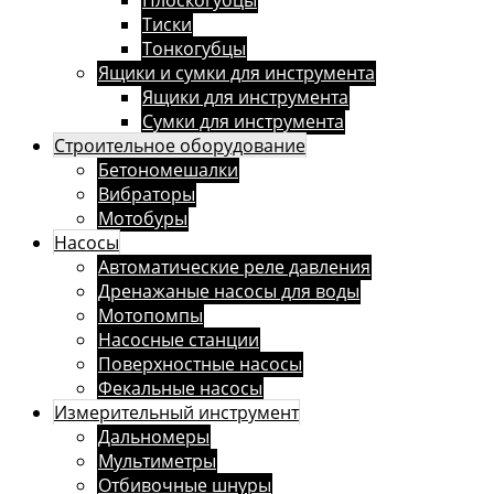
Плоскогубцы
Тиски
Тонкогубцы
Ящики и сумки для инструмента
Ящики для инструмента
Сумки для инструмента
Строительное оборудование
Бетономешалки
Вибраторы
Мотобуры
Насосы
Автоматические реле давления
Дренажаные насосы для воды
Мотопомпы
Насосные станции
Поверхностные насосы
Фекальные насосы
Измерительный инструмент
Дальномеры
Мультиметры
Отбивочные шнуры