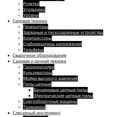
Рулетки
Угольники
Уровни
Силовая техника
Генераторы
Зарядные и пускозарядные устройства
Компрессоры
Стабилизаторы напряжения
Тельферы
Сварочное оборудование
Садовая и дачная техника
Газонокосилки
Культиваторы
Мойки высокого давления
Пилы цепные
Бензиновые цепные пилы
Электрические цепные пилы
Снегоуборочные машины
Триммеры
Слесарный инструмент