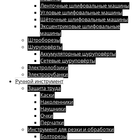
Ленточные шлифовальные машины
Угловые шлифовальные машины
Щёточные шлифовальные машины
Эксцентриковые шлифовальные
машины
Штроборезы
Шуруповёрты
Аккумуляторные шуруповёрты
Сетевые шуруповёрты
Электролобзики
Электрорубанки
Ручной инструмент
Защита труда
Каски
Наколенники
Наушники
Очки
Перчатки
Инструмент для резки и обработки
Болторезы