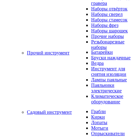
гравера
Наборы отвёрток
Наборы сверел
Наборы стамесок
Наборы фрез
Наборы шарошек
Прочие наборы
Резьбонарезные
наборы
Батарейки
Прочий инструмент
Бруски наждачные
Ведра
Инструмент для
снятия изоляции
Лампы паяльные
Паяльники
электрические
Климатическое
оборудование
Грабли
Садовый инструмент
Кирки
Лопаты
Мотыги
Опрыскиватели